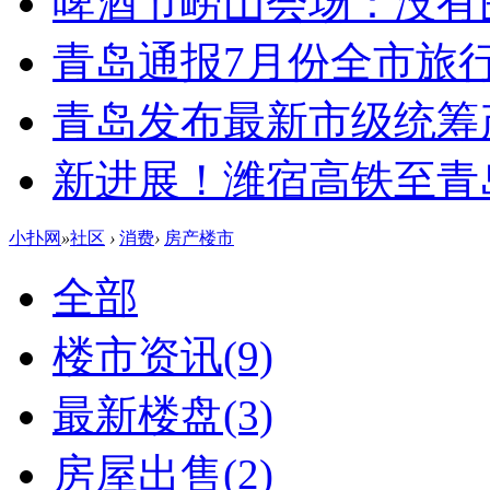
啤酒节崂山会场：没有
青岛通报7月份全市旅
青岛发布最新市级统筹
新进展！潍宿高铁至青
小扑网
»
社区
›
消费
›
房产楼市
全部
楼市资讯
(9)
最新楼盘
(3)
房屋出售
(2)