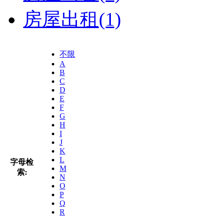
房屋出租
(1)
不限
A
B
C
D
E
F
G
H
I
J
K
L
字母检
M
索:
N
O
P
Q
R