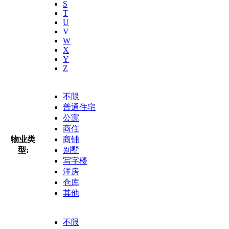
S
T
U
V
W
X
Y
Z
不限
普通住宅
公寓
商住
物业类
商铺
型:
别墅
写字楼
洋房
仓库
其他
不限