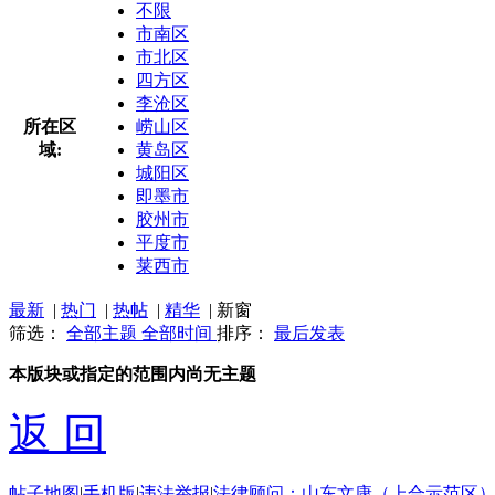
不限
市南区
市北区
四方区
李沧区
所在区
崂山区
域:
黄岛区
城阳区
即墨市
胶州市
平度市
莱西市
最新
|
热门
|
热帖
|
精华
|
新窗
筛选：
全部主题
全部时间
排序：
最后发表
本版块或指定的范围内尚无主题
返 回
帖子地图
|
手机版
|
违法举报
|
法律顾问：山东文康（上合示范区）