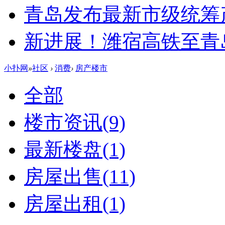
青岛发布最新市级统筹
新进展！潍宿高铁至青
小扑网
»
社区
›
消费
›
房产楼市
全部
楼市资讯
(9)
最新楼盘
(1)
房屋出售
(11)
房屋出租
(1)