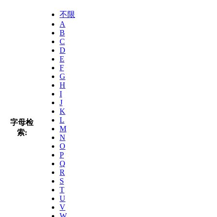
不限
A
B
C
D
E
F
G
H
I
J
K
L
字母检
M
索:
N
O
P
Q
R
S
T
U
V
W