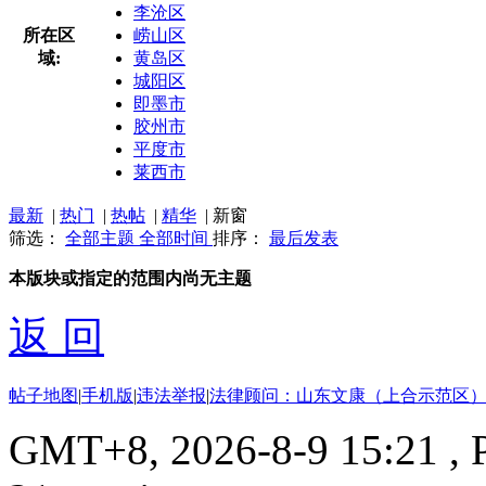
李沧区
所在区
崂山区
域:
黄岛区
城阳区
即墨市
胶州市
平度市
莱西市
最新
|
热门
|
热帖
|
精华
|
新窗
筛选：
全部主题
全部时间
排序：
最后发表
本版块或指定的范围内尚无主题
返 回
帖子地图
|
手机版
|
违法举报
|
法律顾问：山东文康（上合示范区）
GMT+8, 2026-8-9 15:21
, 