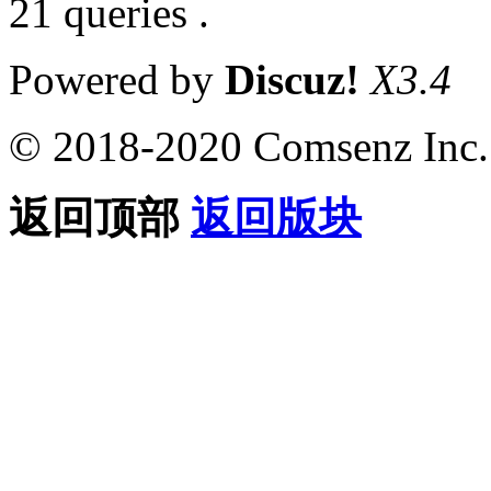
21 queries .
Powered by
Discuz!
X3.4
© 2018-2020 Comsenz Inc.
返回顶部
返回版块