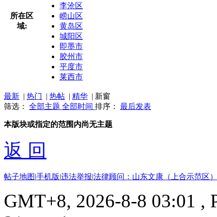
李沧区
所在区
崂山区
域:
黄岛区
城阳区
即墨市
胶州市
平度市
莱西市
最新
|
热门
|
热帖
|
精华
|
新窗
筛选：
全部主题
全部时间
排序：
最后发表
本版块或指定的范围内尚无主题
返 回
帖子地图
|
手机版
|
违法举报
|
法律顾问：山东文康（上合示范区）
GMT+8, 2026-8-8 03:01
, 