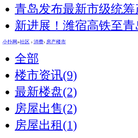
青岛发布最新市级统筹
新进展！潍宿高铁至青
小扑网
»
社区
›
消费
›
房产楼市
全部
楼市资讯
(9)
最新楼盘
(2)
房屋出售
(2)
房屋出租
(1)