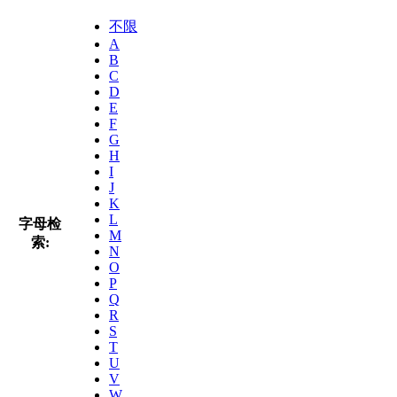
不限
A
B
C
D
E
F
G
H
I
J
K
L
字母检
M
索:
N
O
P
Q
R
S
T
U
V
W