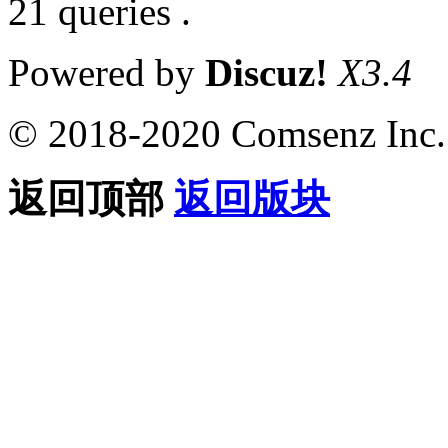
21 queries .
Powered by
Discuz!
X3.4
© 2018-2020 Comsenz Inc.
返回顶部
返回版块