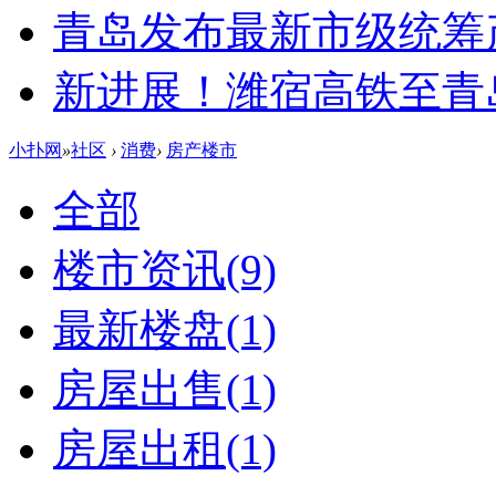
青岛发布最新市级统筹
新进展！潍宿高铁至青
小扑网
»
社区
›
消费
›
房产楼市
全部
楼市资讯
(9)
最新楼盘
(1)
房屋出售
(1)
房屋出租
(1)