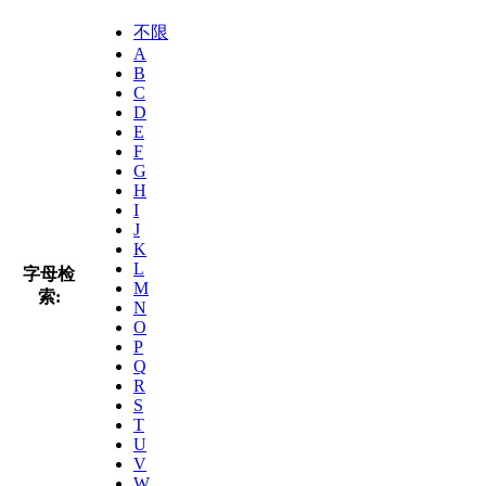
不限
A
B
C
D
E
F
G
H
I
J
K
L
字母检
M
索:
N
O
P
Q
R
S
T
U
V
W