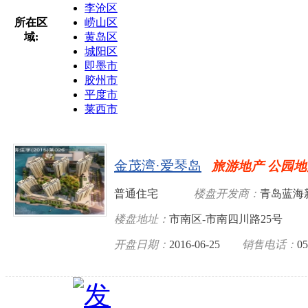
李沧区
所在区
崂山区
域:
黄岛区
城阳区
即墨市
胶州市
平度市
莱西市
金茂湾·爱琴岛
旅游地产 公园
普通住宅
楼盘开发商：
青岛蓝海
楼盘地址：
市南区-市南四川路25号
开盘日期：
2016-06-25
销售电话：
05