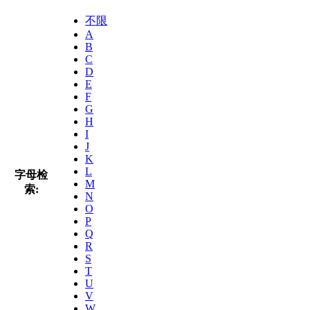
不限
A
B
C
D
E
F
G
H
I
J
K
L
字母检
M
索:
N
O
P
Q
R
S
T
U
V
W