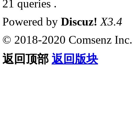
21 queries .
Powered by
Discuz!
X3.4
© 2018-2020 Comsenz Inc.
返回顶部
返回版块