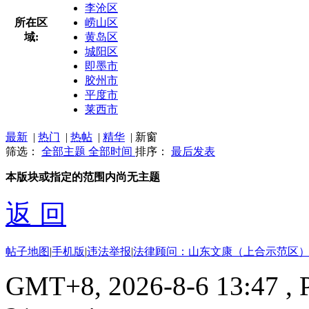
李沧区
所在区
崂山区
域:
黄岛区
城阳区
即墨市
胶州市
平度市
莱西市
最新
|
热门
|
热帖
|
精华
|
新窗
筛选：
全部主题
全部时间
排序：
最后发表
本版块或指定的范围内尚无主题
返 回
帖子地图
|
手机版
|
违法举报
|
法律顾问：山东文康（上合示范区）
GMT+8, 2026-8-6 13:47
, 