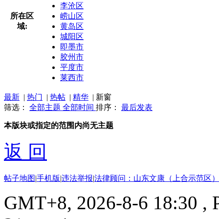
李沧区
所在区
崂山区
域:
黄岛区
城阳区
即墨市
胶州市
平度市
莱西市
最新
|
热门
|
热帖
|
精华
|
新窗
筛选：
全部主题
全部时间
排序：
最后发表
本版块或指定的范围内尚无主题
返 回
帖子地图
|
手机版
|
违法举报
|
法律顾问：山东文康（上合示范区）
GMT+8, 2026-8-6 18:30
, 