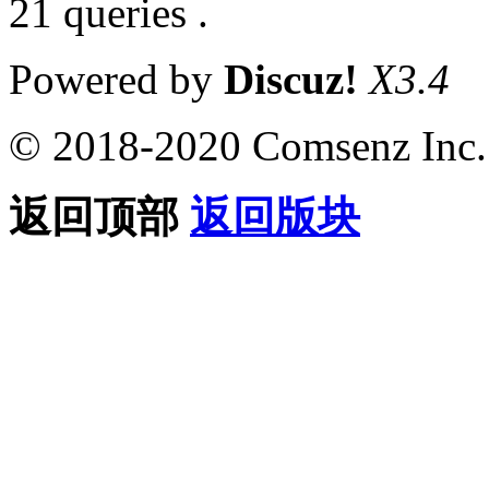
21 queries .
Powered by
Discuz!
X3.4
© 2018-2020 Comsenz Inc.
返回顶部
返回版块