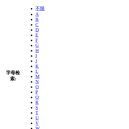
不限
A
B
C
D
E
F
G
H
I
J
K
L
字母检
M
索:
N
O
P
Q
R
S
T
U
V
W