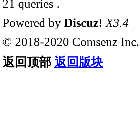
21 queries .
Powered by
Discuz!
X3.4
© 2018-2020 Comsenz Inc.
返回顶部
返回版块