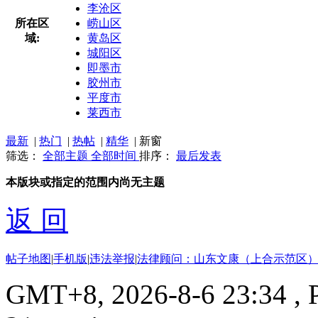
李沧区
所在区
崂山区
域:
黄岛区
城阳区
即墨市
胶州市
平度市
莱西市
最新
|
热门
|
热帖
|
精华
|
新窗
筛选：
全部主题
全部时间
排序：
最后发表
本版块或指定的范围内尚无主题
返 回
帖子地图
|
手机版
|
违法举报
|
法律顾问：山东文康（上合示范区）
GMT+8, 2026-8-6 23:34
, 