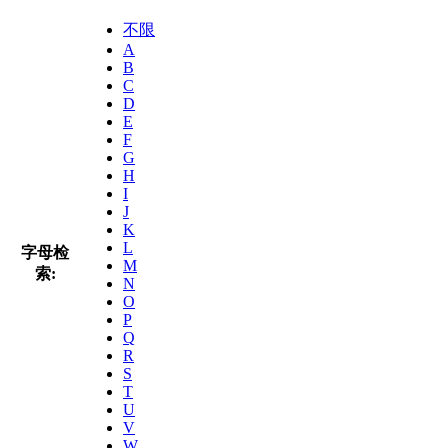
不限
A
B
C
D
E
F
G
H
I
J
K
L
字母检
M
索:
N
O
P
Q
R
S
T
U
V
W