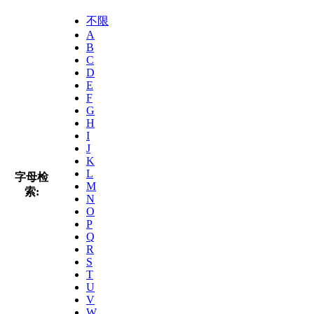
不限
A
B
C
D
E
F
G
H
I
J
K
L
字母检
M
索:
N
O
P
Q
R
S
T
U
V
W