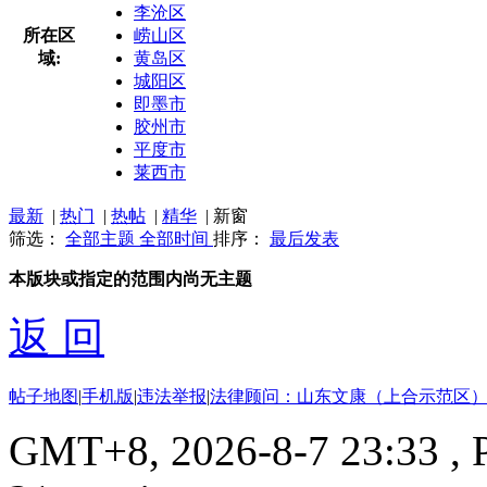
李沧区
所在区
崂山区
域:
黄岛区
城阳区
即墨市
胶州市
平度市
莱西市
最新
|
热门
|
热帖
|
精华
|
新窗
筛选：
全部主题
全部时间
排序：
最后发表
本版块或指定的范围内尚无主题
返 回
帖子地图
|
手机版
|
违法举报
|
法律顾问：山东文康（上合示范区）
GMT+8, 2026-8-7 23:33
, 