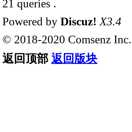
21 queries .
Powered by
Discuz!
X3.4
© 2018-2020 Comsenz Inc.
返回顶部
返回版块