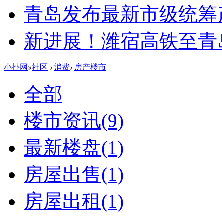
青岛发布最新市级统筹
新进展！潍宿高铁至青
小扑网
»
社区
›
消费
›
房产楼市
全部
楼市资讯
(9)
最新楼盘
(1)
房屋出售
(1)
房屋出租
(1)