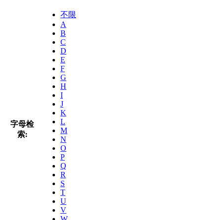
不限
A
B
C
D
E
F
G
H
I
J
K
L
字母检
M
索:
N
O
P
Q
R
S
T
U
V
W