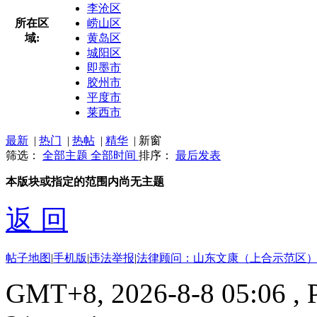
李沧区
所在区
崂山区
域:
黄岛区
城阳区
即墨市
胶州市
平度市
莱西市
最新
|
热门
|
热帖
|
精华
|
新窗
筛选：
全部主题
全部时间
排序：
最后发表
本版块或指定的范围内尚无主题
返 回
帖子地图
|
手机版
|
违法举报
|
法律顾问：山东文康（上合示范区）
GMT+8, 2026-8-8 05:06
, 