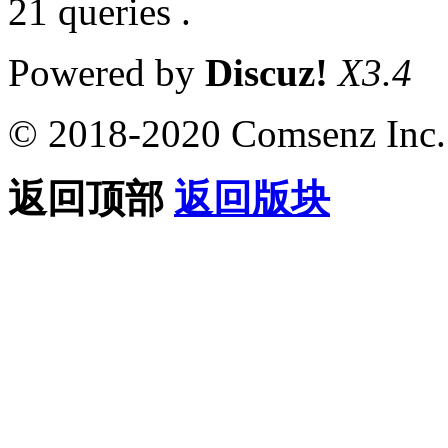
21 queries .
Powered by
Discuz!
X3.4
© 2018-2020 Comsenz Inc.
返回顶部
返回版块