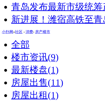
青岛发布最新市级统筹
新进展！潍宿高铁至青
小扑网
»
社区
›
消费
›
房产楼市
全部
楼市资讯
(9)
最新楼盘
(1)
房屋出售
(11)
房屋出租
(1)