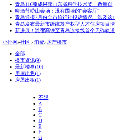
青岛116项成果获山东省科学技术奖，数量创
啤酒节崂山会场：没有围墙的“会客厅”
青岛通报7月份全市旅行社投诉情况，涉及这1
青岛发布最新市级统筹产权型人才住房项目情
新进展！潍宿高铁至青岛连接线首个无砟轨道
小扑网
»
社区
›
消费
›
房产楼市
全部
楼市资讯
(9)
最新楼盘
(10)
房屋出售
(1)
房屋出租
(1)
不限
A
B
C
D
E
F
G