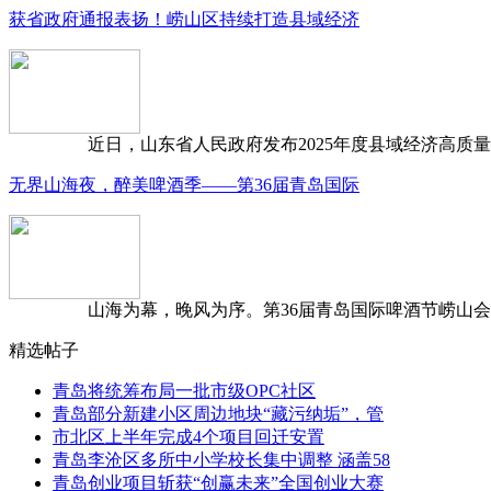
获省政府通报表扬！崂山区持续打造县域经济
近日，山东省人民政府发布2025年度县域经济高质量发
无界山海夜，醉美啤酒季——第36届青岛国际
山海为幕，晚风为序。第36届青岛国际啤酒节崂山会场，
精选帖子
青岛将统筹布局一批市级OPC社区
青岛部分新建小区周边地块“藏污纳垢”，管
市北区上半年完成4个项目回迁安置
青岛李沧区多所中小学校长集中调整 涵盖58
青岛创业项目斩获“创赢未来”全国创业大赛