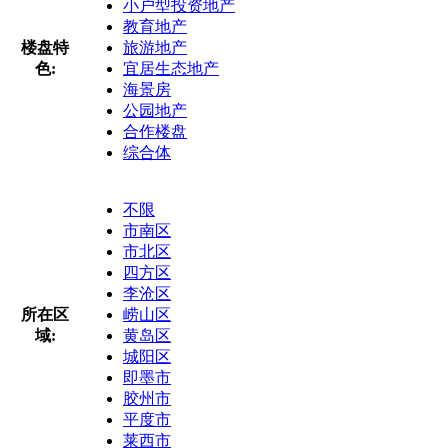
小户型投资地产
教育地产
楼盘特
旅游地产
色:
宜居生态地产
海景房
公园地产
合作楼盘
综合体
不限
市南区
市北区
四方区
李沧区
所在区
崂山区
域:
黄岛区
城阳区
即墨市
胶州市
平度市
莱西市