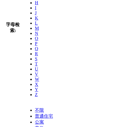
H
I
J
K
L
字母检
M
索:
N
O
P
Q
R
S
T
U
V
W
X
Y
Z
不限
普通住宅
公寓