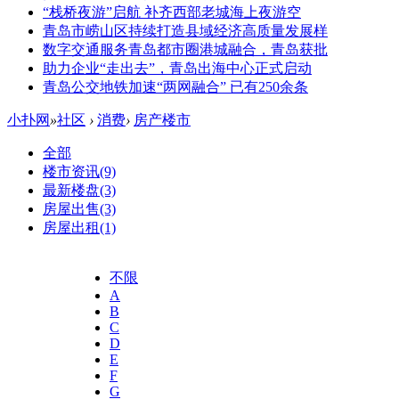
“栈桥夜游”启航 补齐西部老城海上夜游空
青岛市崂山区持续打造县域经济高质量发展样
数字交通服务青岛都市圈港城融合，青岛获批
助力企业“走出去”，青岛出海中心正式启动
青岛公交地铁加速“两网融合” 已有250余条
小扑网
»
社区
›
消费
›
房产楼市
全部
楼市资讯
(9)
最新楼盘
(3)
房屋出售
(3)
房屋出租
(1)
不限
A
B
C
D
E
F
G