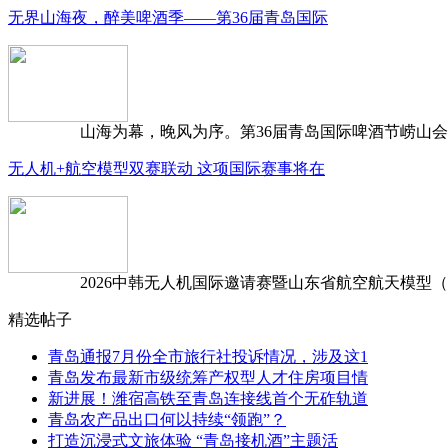
无界山海夜，醉美啤酒季——第36届青岛国际
山海为幕，晚风为序。第36届青岛国际啤酒节崂山会场，
无人机+航空模型双赛联动 这项国际赛事将在
2026中韩无人机国际邀请赛暨山东省航空航天模型（含无
精选帖子
青岛通报7月份全市旅行社投诉情况，涉及这1
青岛发布最新市级统筹产权型人才住房项目情
新进展！潍宿高铁至青岛连接线首个无砟轨道
青岛农产品出口何以持续“领跑”？
打造沉浸式文旅体验 “青岛接机酒”主题活