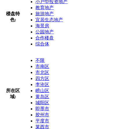
小户型投资地产
教育地产
楼盘特
旅游地产
色:
宜居生态地产
海景房
公园地产
合作楼盘
综合体
不限
市南区
市北区
四方区
李沧区
所在区
崂山区
域:
黄岛区
城阳区
即墨市
胶州市
平度市
莱西市