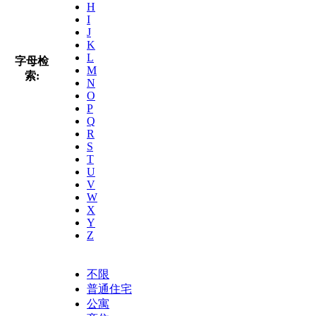
H
I
J
K
L
字母检
M
索:
N
O
P
Q
R
S
T
U
V
W
X
Y
Z
不限
普通住宅
公寓