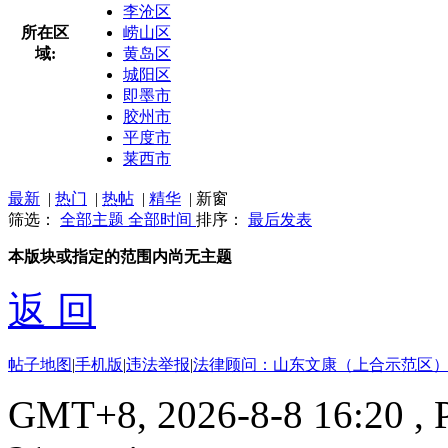
李沧区
所在区
崂山区
域:
黄岛区
城阳区
即墨市
胶州市
平度市
莱西市
最新
|
热门
|
热帖
|
精华
|
新窗
筛选：
全部主题
全部时间
排序：
最后发表
本版块或指定的范围内尚无主题
返 回
帖子地图
|
手机版
|
违法举报
|
法律顾问：山东文康（上合示范区）
GMT+8, 2026-8-8 16:20
, 