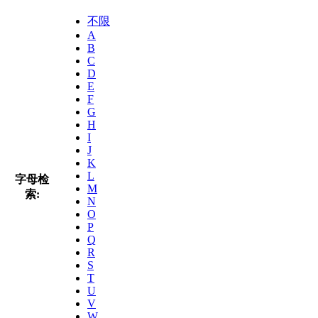
不限
A
B
C
D
E
F
G
H
I
J
K
L
字母检
M
索:
N
O
P
Q
R
S
T
U
V
W