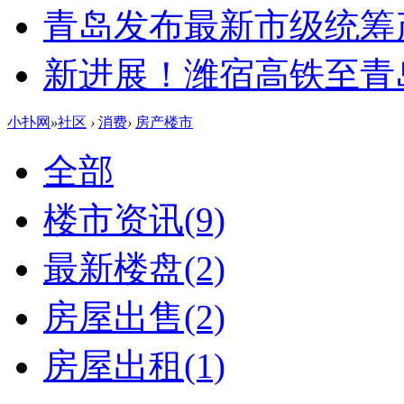
青岛发布最新市级统筹
新进展！潍宿高铁至青
小扑网
»
社区
›
消费
›
房产楼市
全部
楼市资讯
(9)
最新楼盘
(2)
房屋出售
(2)
房屋出租
(1)