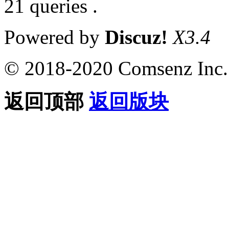
21 queries .
Powered by
Discuz!
X3.4
© 2018-2020 Comsenz Inc.
返回顶部
返回版块