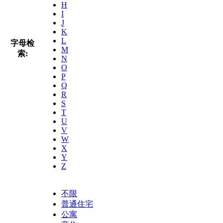
H
I
J
K
L
字母检
M
索:
N
O
P
Q
R
S
T
U
V
W
X
Y
Z
不限
普通住宅
公寓