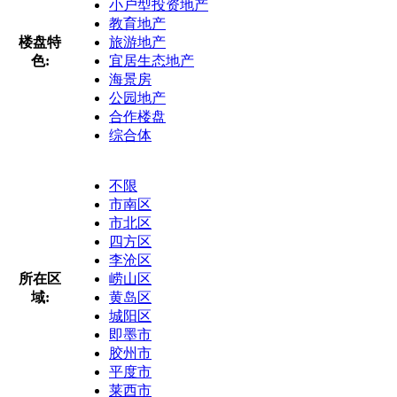
小户型投资地产
教育地产
楼盘特
旅游地产
色:
宜居生态地产
海景房
公园地产
合作楼盘
综合体
不限
市南区
市北区
四方区
李沧区
所在区
崂山区
域:
黄岛区
城阳区
即墨市
胶州市
平度市
莱西市