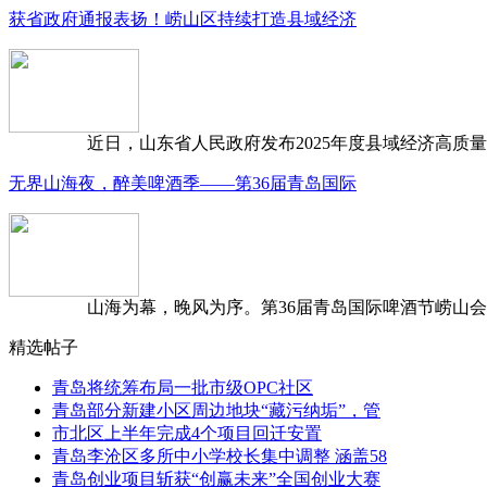
获省政府通报表扬！崂山区持续打造县域经济
近日，山东省人民政府发布2025年度县域经济高质量发
无界山海夜，醉美啤酒季——第36届青岛国际
山海为幕，晚风为序。第36届青岛国际啤酒节崂山会场，
精选帖子
青岛将统筹布局一批市级OPC社区
青岛部分新建小区周边地块“藏污纳垢”，管
市北区上半年完成4个项目回迁安置
青岛李沧区多所中小学校长集中调整 涵盖58
青岛创业项目斩获“创赢未来”全国创业大赛