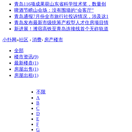
青岛116项成果获山东省科学技术奖，数量创
啤酒节崂山会场：没有围墙的“会客厅”
青岛通报7月份全市旅行社投诉情况，涉及这1
青岛发布最新市级统筹产权型人才住房项目情
新进展！潍宿高铁至青岛连接线首个无砟轨道
小扑网
»
社区
›
消费
›
房产楼市
全部
楼市资讯
(9)
最新楼盘
(1)
房屋出售
(1)
房屋出租
(1)
不限
A
B
C
D
E
F
G