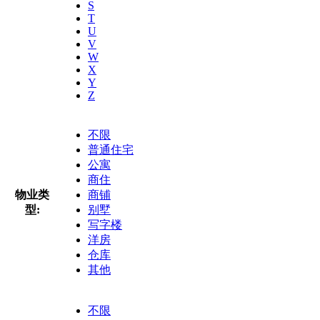
S
T
U
V
W
X
Y
Z
不限
普通住宅
公寓
商住
物业类
商铺
型:
别墅
写字楼
洋房
仓库
其他
不限