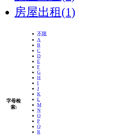
房屋出租
(1)
不限
A
B
C
D
E
F
G
H
I
J
K
L
字母检
M
索:
N
O
P
Q
R