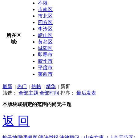
不限
市南区
市北区
四方区
李沧区
所在区
崂山区
域:
黄岛区
城阳区
即墨市
胶州市
平度市
莱西市
最新
|
热门
|
热帖
|
精华
|
新窗
筛选：
全部主题
全部时间
排序：
最后发表
本版块或指定的范围内尚无主题
返 回
帖子地图
|
手机版
|
违法举报
|
法律顾问：山东文康（上合示范区）