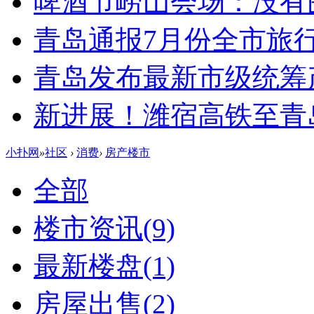
啤酒节崂山会场：没有
青岛通报7月份全市旅
青岛发布最新市级统筹
新进展！潍宿高铁至青
小扑网
»
社区
›
消费
›
房产楼市
全部
楼市资讯
(9)
最新楼盘
(1)
房屋出售
(2)