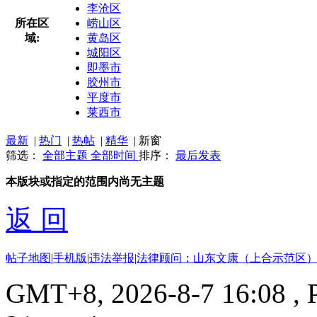
李沧区
所在区
崂山区
域:
黄岛区
城阳区
即墨市
胶州市
平度市
莱西市
最新
|
热门
|
热帖
|
精华
|
新窗
筛选：
全部主题
全部时间
排序：
最后发表
本版块或指定的范围内尚无主题
返 回
帖子地图
|
手机版
|
违法举报
|
法律顾问：山东文康（上合示范区）
GMT+8, 2026-8-7 16:08
, 