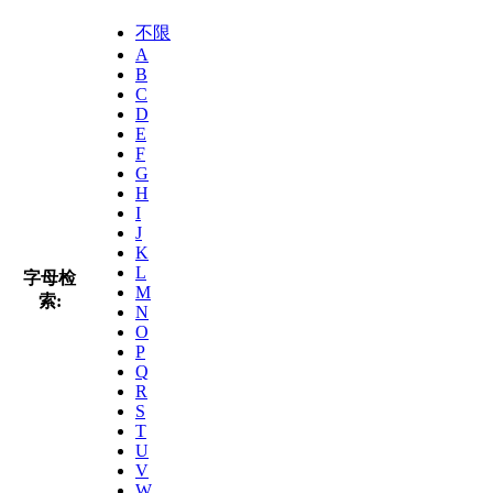
不限
A
B
C
D
E
F
G
H
I
J
K
L
字母检
M
索:
N
O
P
Q
R
S
T
U
V
W