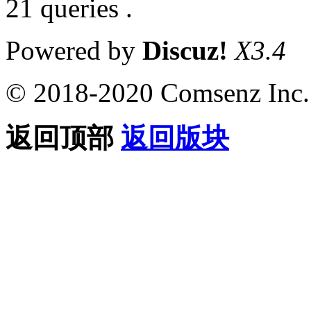
21 queries .
Powered by
Discuz!
X3.4
© 2018-2020 Comsenz Inc.
返回顶部
返回版块