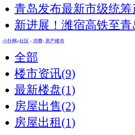
青岛发布最新市级统筹
新进展！潍宿高铁至青
小扑网
»
社区
›
消费
›
房产楼市
全部
楼市资讯
(9)
最新楼盘
(1)
房屋出售
(2)
房屋出租
(1)