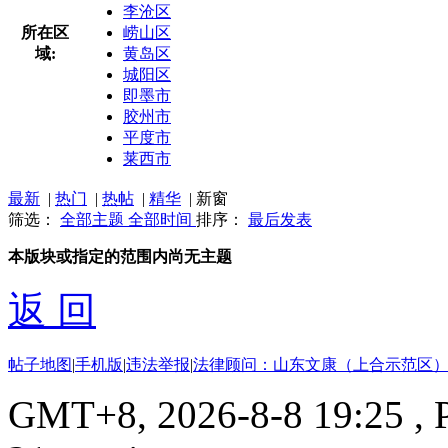
李沧区
所在区
崂山区
域:
黄岛区
城阳区
即墨市
胶州市
平度市
莱西市
最新
|
热门
|
热帖
|
精华
|
新窗
筛选：
全部主题
全部时间
排序：
最后发表
本版块或指定的范围内尚无主题
返 回
帖子地图
|
手机版
|
违法举报
|
法律顾问：山东文康（上合示范区）
GMT+8, 2026-8-8 19:25
, 