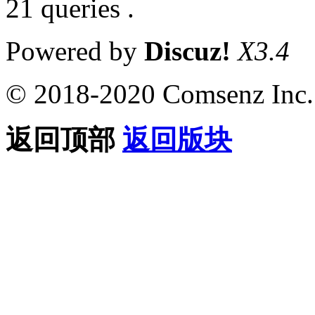
21 queries .
Powered by
Discuz!
X3.4
© 2018-2020 Comsenz Inc.
返回顶部
返回版块