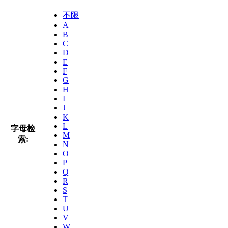
不限
A
B
C
D
E
F
G
H
I
J
K
L
字母检
M
索:
N
O
P
Q
R
S
T
U
V
W