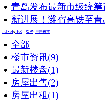
青岛发布最新市级统筹
新进展！潍宿高铁至青
小扑网
»
社区
›
消费
›
房产楼市
全部
楼市资讯
(9)
最新楼盘
(1)
房屋出售
(2)
房屋出租
(1)