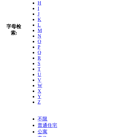
H
I
J
K
L
字母检
M
索:
N
O
P
Q
R
S
T
U
V
W
X
Y
Z
不限
普通住宅
公寓