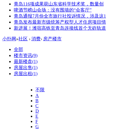
青岛116项成果获山东省科学技术奖，数量创
啤酒节崂山会场：没有围墙的“会客厅”
青岛通报7月份全市旅行社投诉情况，涉及这1
青岛发布最新市级统筹产权型人才住房项目情
新进展！潍宿高铁至青岛连接线首个无砟轨道
小扑网
»
社区
›
消费
›
房产楼市
全部
楼市资讯
(9)
最新楼盘
(1)
房屋出售
(1)
房屋出租
(1)
不限
A
B
C
D
E
F
G