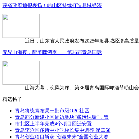
获省政府通报表扬！崂山区持续打造县域经济
近日，山东省人民政府发布2025年度县域经济高质量发
无界山海夜，醉美啤酒季——第36届青岛国际
山海为幕，晚风为序。第36届青岛国际啤酒节崂山会场，
精选帖子
青岛将统筹布局一批市级OPC社区
青岛部分新建小区周边地块“藏污纳垢”，管
市北区上半年完成4个项目回迁安置
青岛李沧区多所中小学校长集中调整 涵盖58
青岛创业项目斩获“创赢未来”全国创业大赛