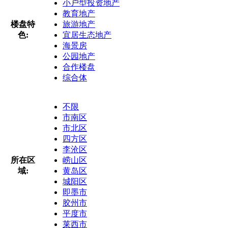
小户型投资地产
教育地产
楼盘特
旅游地产
色:
宜居生态地产
海景房
公园地产
合作楼盘
综合体
不限
市南区
市北区
四方区
李沧区
所在区
崂山区
域:
黄岛区
城阳区
即墨市
胶州市
平度市
莱西市