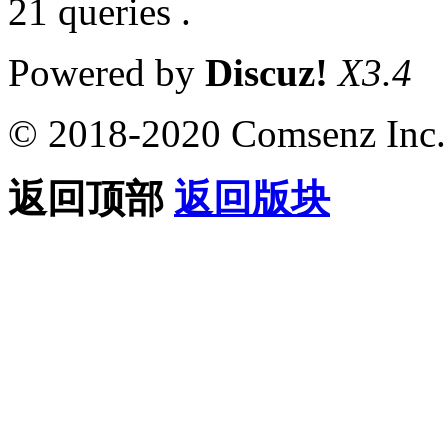
21 queries .
Powered by
Discuz!
X3.4
© 2018-2020 Comsenz Inc.
返回顶部
返回版块