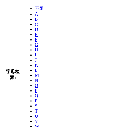
不限
A
B
C
D
E
F
G
H
I
J
K
L
字母检
M
索:
N
O
P
Q
R
S
T
U
V
W