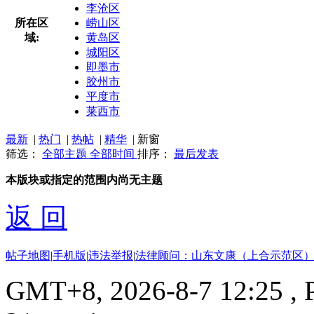
李沧区
所在区
崂山区
域:
黄岛区
城阳区
即墨市
胶州市
平度市
莱西市
最新
|
热门
|
热帖
|
精华
|
新窗
筛选：
全部主题
全部时间
排序：
最后发表
本版块或指定的范围内尚无主题
返 回
帖子地图
|
手机版
|
违法举报
|
法律顾问：山东文康（上合示范区）
GMT+8, 2026-8-7 12:25
, 