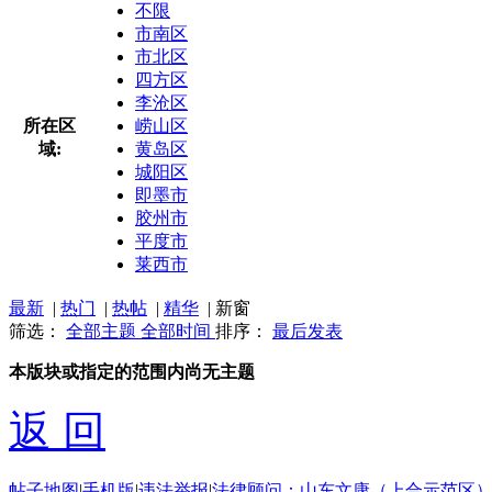
不限
市南区
市北区
四方区
李沧区
所在区
崂山区
域:
黄岛区
城阳区
即墨市
胶州市
平度市
莱西市
最新
|
热门
|
热帖
|
精华
|
新窗
筛选：
全部主题
全部时间
排序：
最后发表
本版块或指定的范围内尚无主题
返 回
帖子地图
|
手机版
|
违法举报
|
法律顾问：山东文康（上合示范区）