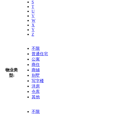
S
T
U
V
W
X
Y
Z
不限
普通住宅
公寓
商住
物业类
商铺
型:
别墅
写字楼
洋房
仓库
其他
不限