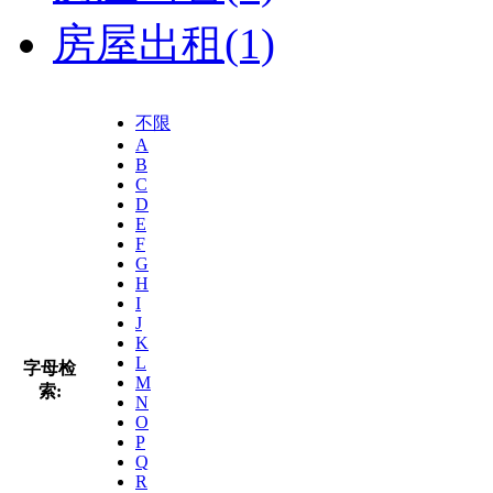
房屋出租
(1)
不限
A
B
C
D
E
F
G
H
I
J
K
L
字母检
M
索:
N
O
P
Q
R