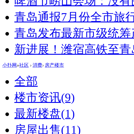
啤酒节崂山会场：没有
青岛通报7月份全市旅
青岛发布最新市级统筹
新进展！潍宿高铁至青
小扑网
»
社区
›
消费
›
房产楼市
全部
楼市资讯
(9)
最新楼盘
(1)
房屋出售
(11)