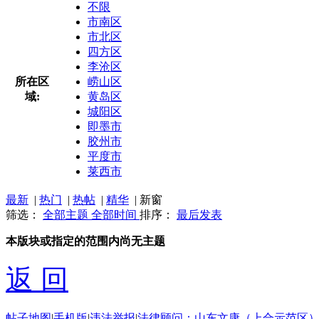
不限
市南区
市北区
四方区
李沧区
所在区
崂山区
域:
黄岛区
城阳区
即墨市
胶州市
平度市
莱西市
最新
|
热门
|
热帖
|
精华
|
新窗
筛选：
全部主题
全部时间
排序：
最后发表
本版块或指定的范围内尚无主题
返 回
帖子地图
|
手机版
|
违法举报
|
法律顾问：山东文康（上合示范区）