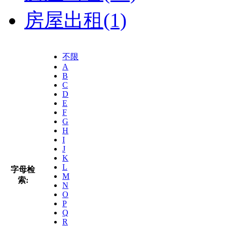
房屋出租
(1)
不限
A
B
C
D
E
F
G
H
I
J
K
L
字母检
M
索:
N
O
P
Q
R