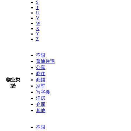
S
T
U
V
W
X
Y
Z
不限
普通住宅
公寓
商住
物业类
商铺
型:
别墅
写字楼
洋房
仓库
其他
不限