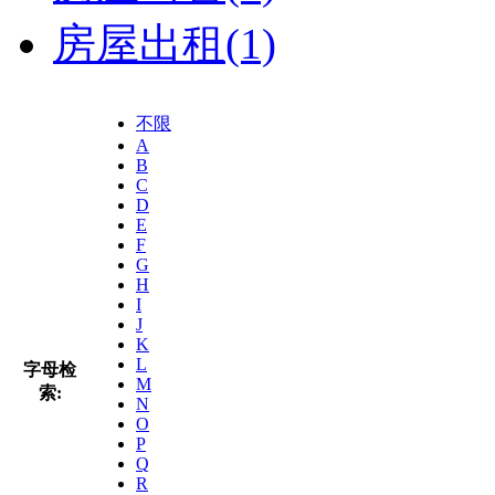
房屋出租
(1)
不限
A
B
C
D
E
F
G
H
I
J
K
L
字母检
M
索:
N
O
P
Q
R