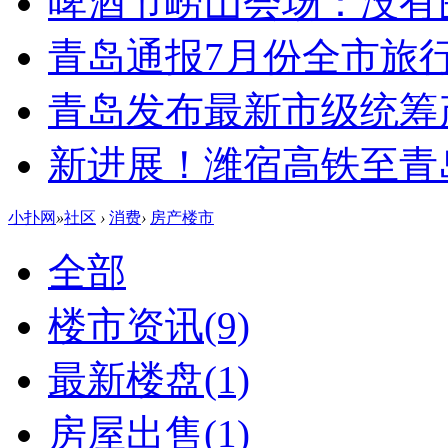
啤酒节崂山会场：没有
青岛通报7月份全市旅
青岛发布最新市级统筹
新进展！潍宿高铁至青
小扑网
»
社区
›
消费
›
房产楼市
全部
楼市资讯
(9)
最新楼盘
(1)
房屋出售
(1)