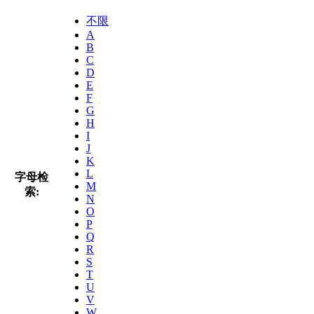
不限
A
B
C
D
E
F
G
H
I
J
K
L
字母检
M
索:
N
O
P
Q
R
S
T
U
V
W