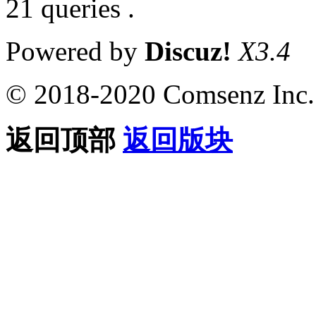
21 queries .
Powered by
Discuz!
X3.4
© 2018-2020 Comsenz Inc.
返回顶部
返回版块