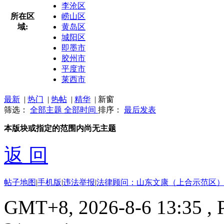
李沧区
所在区
崂山区
域:
黄岛区
城阳区
即墨市
胶州市
平度市
莱西市
最新
|
热门
|
热帖
|
精华
|
新窗
筛选：
全部主题
全部时间
排序：
最后发表
本版块或指定的范围内尚无主题
返 回
帖子地图
|
手机版
|
违法举报
|
法律顾问：山东文康（上合示范区）
GMT+8, 2026-8-6 13:35
, 