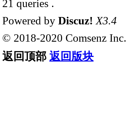
21 queries .
Powered by
Discuz!
X3.4
© 2018-2020 Comsenz Inc.
返回顶部
返回版块