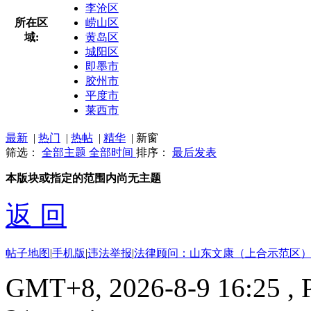
李沧区
所在区
崂山区
域:
黄岛区
城阳区
即墨市
胶州市
平度市
莱西市
最新
|
热门
|
热帖
|
精华
|
新窗
筛选：
全部主题
全部时间
排序：
最后发表
本版块或指定的范围内尚无主题
返 回
帖子地图
|
手机版
|
违法举报
|
法律顾问：山东文康（上合示范区）
GMT+8, 2026-8-9 16:25
, 