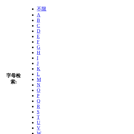
不限
A
B
C
D
E
F
G
H
I
J
K
L
字母检
M
索:
N
O
P
Q
R
S
T
U
V
W