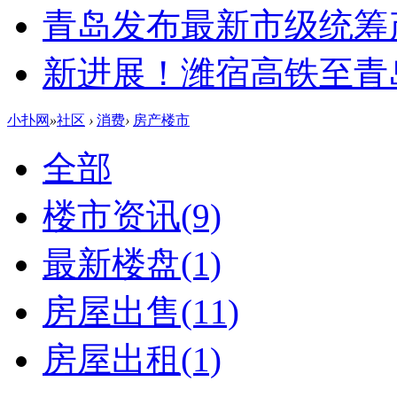
青岛发布最新市级统筹
新进展！潍宿高铁至青
小扑网
»
社区
›
消费
›
房产楼市
全部
楼市资讯
(9)
最新楼盘
(1)
房屋出售
(11)
房屋出租
(1)