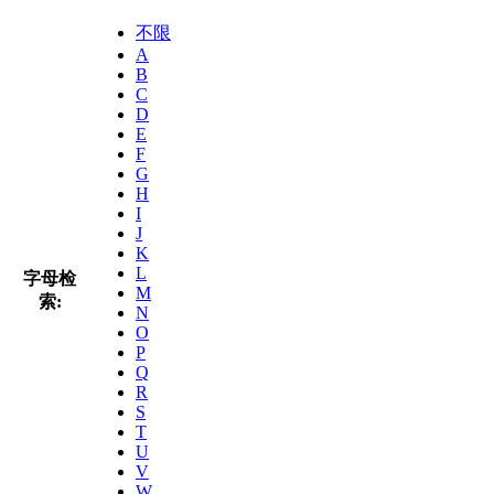
不限
A
B
C
D
E
F
G
H
I
J
K
L
字母检
M
索:
N
O
P
Q
R
S
T
U
V
W