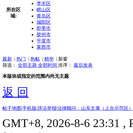
李沧区
所在区
崂山区
域:
黄岛区
城阳区
即墨市
胶州市
平度市
莱西市
最新
|
热门
|
热帖
|
精华
|
新窗
筛选：
全部主题
全部时间
排序：
最后发表
本版块或指定的范围内尚无主题
返 回
帖子地图
|
手机版
|
违法举报
|
法律顾问：山东文康（上合示范区）
GMT+8, 2026-8-6 23:31
, 