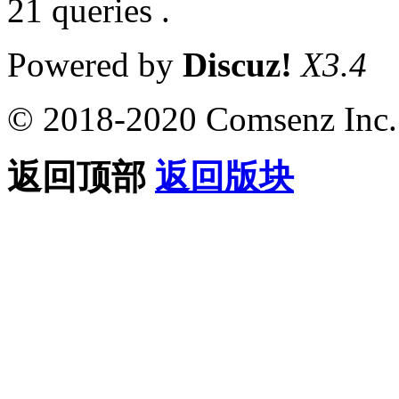
21 queries .
Powered by
Discuz!
X3.4
© 2018-2020 Comsenz Inc.
返回顶部
返回版块