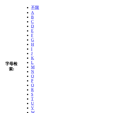
不限
A
B
C
D
E
F
G
H
I
J
K
L
字母检
M
索:
N
O
P
Q
R
S
T
U
V
W