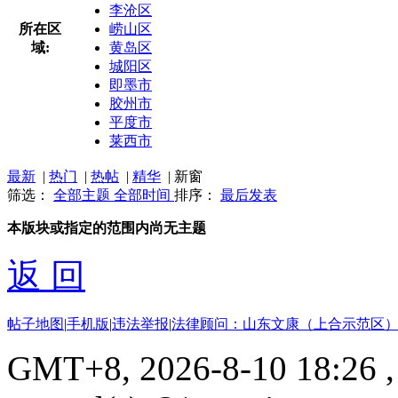
李沧区
所在区
崂山区
域:
黄岛区
城阳区
即墨市
胶州市
平度市
莱西市
最新
|
热门
|
热帖
|
精华
|
新窗
筛选：
全部主题
全部时间
排序：
最后发表
本版块或指定的范围内尚无主题
返 回
帖子地图
|
手机版
|
违法举报
|
法律顾问：山东文康（上合示范区）
GMT+8, 2026-8-10 18:26
,