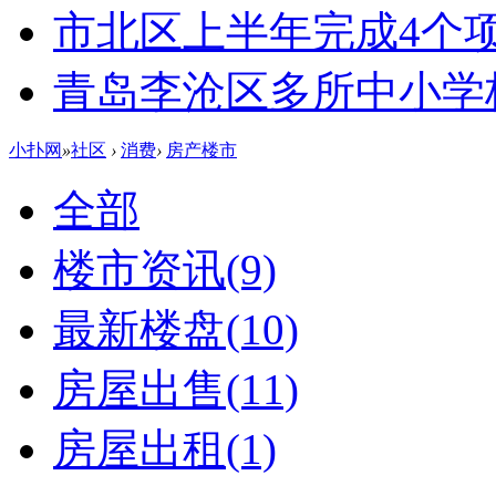
市北区上半年完成4个
青岛李沧区多所中小学校
小扑网
»
社区
›
消费
›
房产楼市
全部
楼市资讯
(9)
最新楼盘
(10)
房屋出售
(11)
房屋出租
(1)