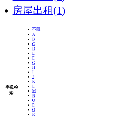
房屋出租
(1)
不限
A
B
C
D
E
F
G
H
I
J
K
L
字母检
M
索:
N
O
P
Q
R