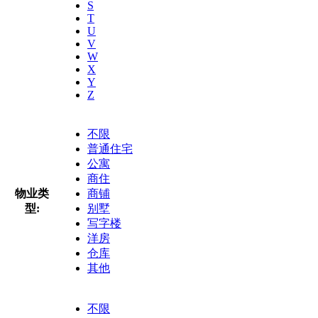
S
T
U
V
W
X
Y
Z
不限
普通住宅
公寓
商住
物业类
商铺
型:
别墅
写字楼
洋房
仓库
其他
不限