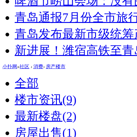
啤酒节崂山会场：没有
青岛通报7月份全市旅
青岛发布最新市级统筹
新进展！潍宿高铁至青
小扑网
»
社区
›
消费
›
房产楼市
全部
楼市资讯
(9)
最新楼盘
(2)
房屋出售
(1)