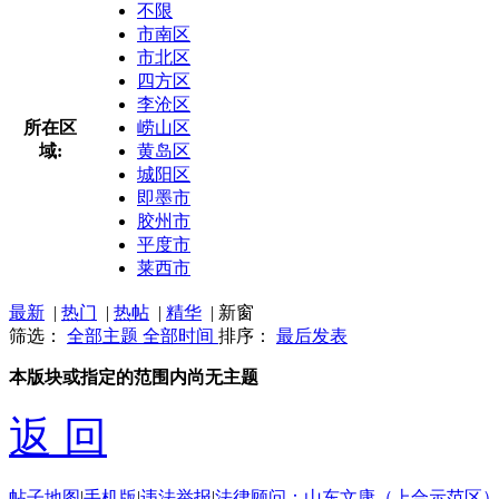
不限
市南区
市北区
四方区
李沧区
所在区
崂山区
域:
黄岛区
城阳区
即墨市
胶州市
平度市
莱西市
最新
|
热门
|
热帖
|
精华
|
新窗
筛选：
全部主题
全部时间
排序：
最后发表
本版块或指定的范围内尚无主题
返 回
帖子地图
|
手机版
|
违法举报
|
法律顾问：山东文康（上合示范区）