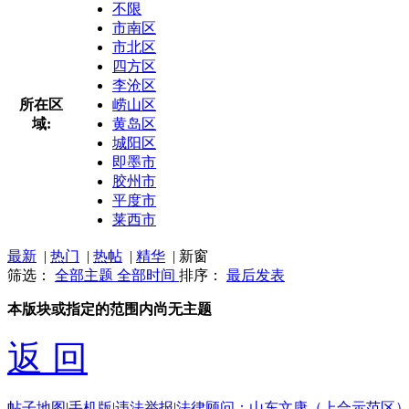
不限
市南区
市北区
四方区
李沧区
所在区
崂山区
域:
黄岛区
城阳区
即墨市
胶州市
平度市
莱西市
最新
|
热门
|
热帖
|
精华
|
新窗
筛选：
全部主题
全部时间
排序：
最后发表
本版块或指定的范围内尚无主题
返 回
帖子地图
|
手机版
|
违法举报
|
法律顾问：山东文康（上合示范区）