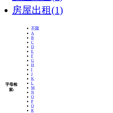
房屋出租
(1)
不限
A
B
C
D
E
F
G
H
I
J
K
L
字母检
M
索:
N
O
P
Q
R