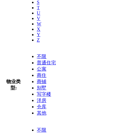
S
T
U
V
W
X
Y
Z
不限
普通住宅
公寓
商住
物业类
商铺
型:
别墅
写字楼
洋房
仓库
其他
不限