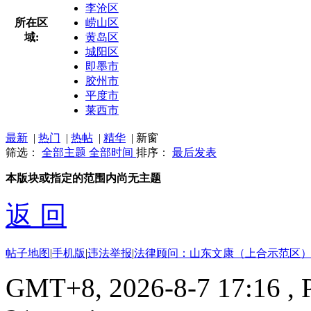
李沧区
所在区
崂山区
域:
黄岛区
城阳区
即墨市
胶州市
平度市
莱西市
最新
|
热门
|
热帖
|
精华
|
新窗
筛选：
全部主题
全部时间
排序：
最后发表
本版块或指定的范围内尚无主题
返 回
帖子地图
|
手机版
|
违法举报
|
法律顾问：山东文康（上合示范区）
GMT+8, 2026-8-7 17:16
, 