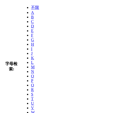
不限
A
B
C
D
E
F
G
H
I
J
K
L
字母检
M
索:
N
O
P
Q
R
S
T
U
V
W