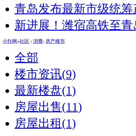
青岛发布最新市级统筹
新进展！潍宿高铁至青
小扑网
»
社区
›
消费
›
房产楼市
全部
楼市资讯
(9)
最新楼盘
(1)
房屋出售
(11)
房屋出租
(1)