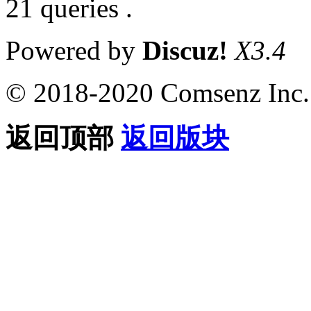
21 queries .
Powered by
Discuz!
X3.4
© 2018-2020 Comsenz Inc.
返回顶部
返回版块