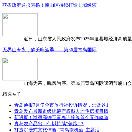
获省政府通报表扬！崂山区持续打造县域经济
近日，山东省人民政府发布2025年度县域经济高质量发
无界山海夜，醉美啤酒季——第36届青岛国际
山海为幕，晚风为序。第36届青岛国际啤酒节崂山会场，
精选帖子
青岛通报7月份全市旅行社投诉情况，涉及这1
青岛发布最新市级统筹产权型人才住房项目情
新进展！潍宿高铁至青岛连接线首个无砟轨道
青岛农产品出口何以持续“领跑”？
打造沉浸式文旅体验 “青岛接机酒”主题活