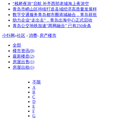
“栈桥夜游”启航 补齐西部老城海上夜游空
青岛市崂山区持续打造县域经济高质量发展样
数字交通服务青岛都市圈港城融合，青岛获批
助力企业“走出去”，青岛出海中心正式启动
青岛公交地铁加速“两网融合” 已有250余条
小扑网
»
社区
›
消费
›
房产楼市
全部
楼市资讯
(9)
最新楼盘
(2)
房屋出售
(1)
房屋出租
(1)
不限
A
B
C
D
E
F
G