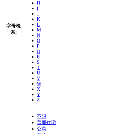
H
I
J
K
L
字母检
M
索:
N
O
P
Q
R
S
T
U
V
W
X
Y
Z
不限
普通住宅
公寓