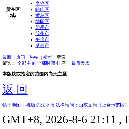
李沧区
所在区
崂山区
域:
黄岛区
城阳区
即墨市
胶州市
平度市
莱西市
最新
|
热门
|
热帖
|
精华
|
新窗
筛选：
全部主题
全部时间
排序：
最后发表
本版块或指定的范围内尚无主题
返 回
帖子地图
|
手机版
|
违法举报
|
法律顾问：山东文康（上合示范区）
GMT+8, 2026-8-6 21:11
, 