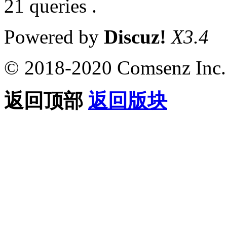
21 queries .
Powered by
Discuz!
X3.4
© 2018-2020 Comsenz Inc.
返回顶部
返回版块