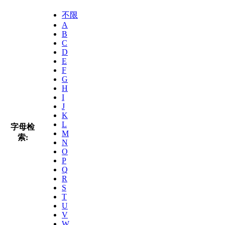
不限
A
B
C
D
E
F
G
H
I
J
K
L
字母检
M
索:
N
O
P
Q
R
S
T
U
V
W