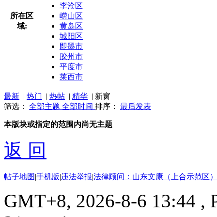
李沧区
所在区
崂山区
域:
黄岛区
城阳区
即墨市
胶州市
平度市
莱西市
最新
|
热门
|
热帖
|
精华
|
新窗
筛选：
全部主题
全部时间
排序：
最后发表
本版块或指定的范围内尚无主题
返 回
帖子地图
|
手机版
|
违法举报
|
法律顾问：山东文康（上合示范区）
GMT+8, 2026-8-6 13:44
, 