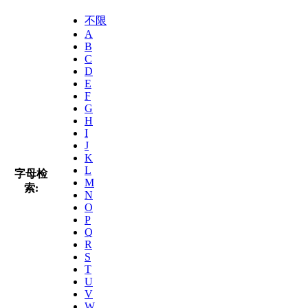
不限
A
B
C
D
E
F
G
H
I
J
K
L
字母检
M
索:
N
O
P
Q
R
S
T
U
V
W