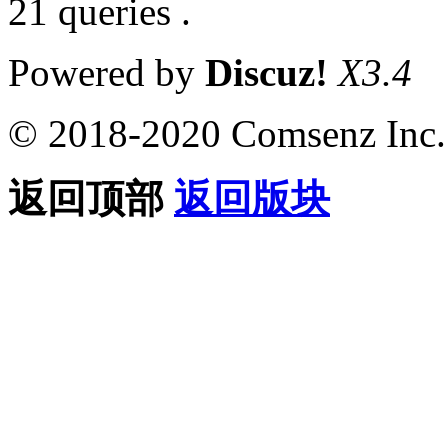
21 queries .
Powered by
Discuz!
X3.4
© 2018-2020 Comsenz Inc.
返回顶部
返回版块