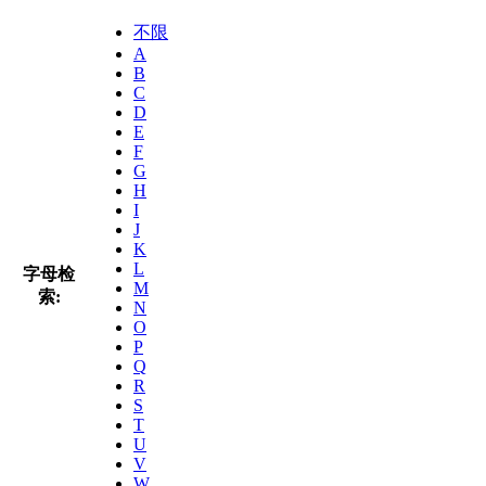
不限
A
B
C
D
E
F
G
H
I
J
K
L
字母检
M
索:
N
O
P
Q
R
S
T
U
V
W