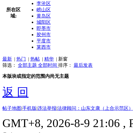
李沧区
所在区
崂山区
域:
黄岛区
城阳区
即墨市
胶州市
平度市
莱西市
最新
|
热门
|
热帖
|
精华
|
新窗
筛选：
全部主题
全部时间
排序：
最后发表
本版块或指定的范围内尚无主题
返 回
帖子地图
|
手机版
|
违法举报
|
法律顾问：山东文康（上合示范区）
GMT+8, 2026-8-9 21:06
, 