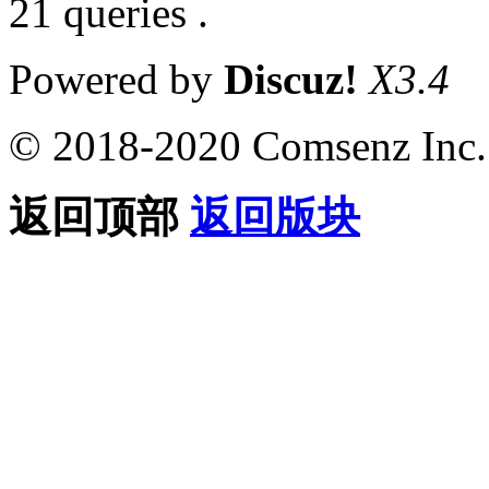
21 queries .
Powered by
Discuz!
X3.4
© 2018-2020 Comsenz Inc.
返回顶部
返回版块