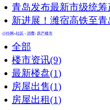
青岛发布最新市级统筹
新进展！潍宿高铁至青
小扑网
»
社区
›
消费
›
房产楼市
全部
楼市资讯
(9)
最新楼盘
(1)
房屋出售
(1)
房屋出租
(1)