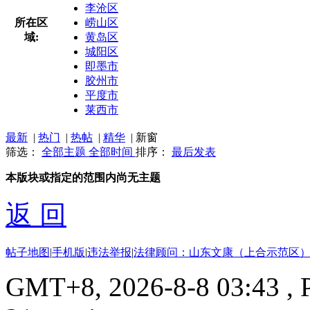
李沧区
所在区
崂山区
域:
黄岛区
城阳区
即墨市
胶州市
平度市
莱西市
最新
|
热门
|
热帖
|
精华
|
新窗
筛选：
全部主题
全部时间
排序：
最后发表
本版块或指定的范围内尚无主题
返 回
帖子地图
|
手机版
|
违法举报
|
法律顾问：山东文康（上合示范区）
GMT+8, 2026-8-8 03:43
, 