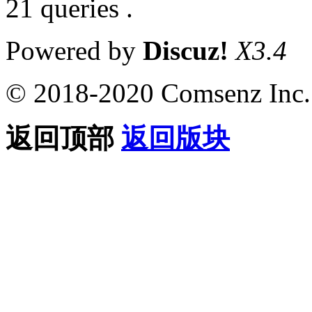
21 queries .
Powered by
Discuz!
X3.4
© 2018-2020 Comsenz Inc.
返回顶部
返回版块