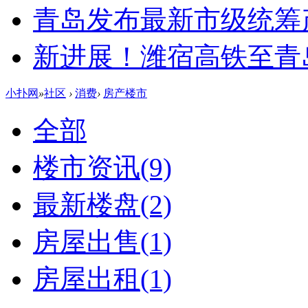
青岛发布最新市级统筹
新进展！潍宿高铁至青
小扑网
»
社区
›
消费
›
房产楼市
全部
楼市资讯
(9)
最新楼盘
(2)
房屋出售
(1)
房屋出租
(1)