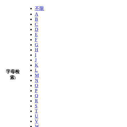
不限
A
B
C
D
E
F
G
H
I
J
K
L
字母检
M
索:
N
O
P
Q
R
S
T
U
V
W