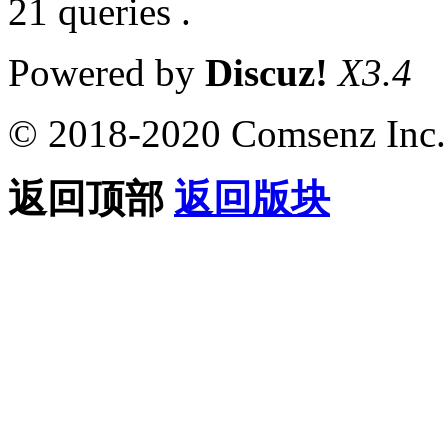
21 queries .
Powered by
Discuz!
X3.4
© 2018-2020 Comsenz Inc.
返回顶部
返回版块