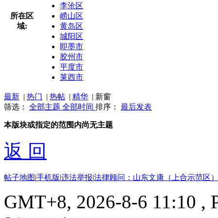
李沧区
所在区
崂山区
域:
黄岛区
城阳区
即墨市
胶州市
平度市
莱西市
最新
|
热门
|
热帖
|
精华
|
新窗
筛选：
全部主题
全部时间
排序：
最后发表
本版块或指定的范围内尚无主题
返 回
帖子地图
|
手机版
|
违法举报
|
法律顾问：山东文康（上合示范区）
GMT+8, 2026-8-6 11:10
, 