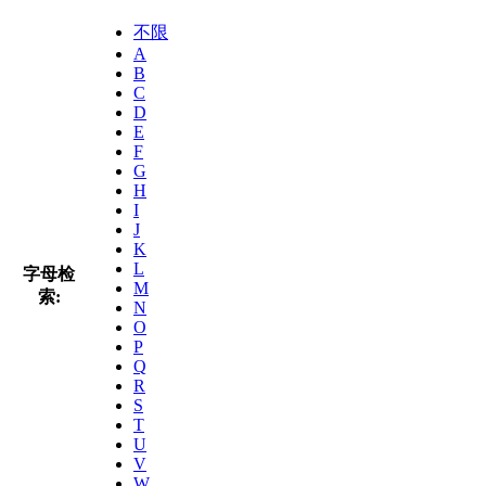
不限
A
B
C
D
E
F
G
H
I
J
K
L
字母检
M
索:
N
O
P
Q
R
S
T
U
V
W