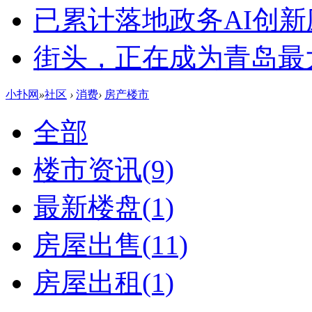
已累计落地政务AI创新
街头，正在成为青岛最大
小扑网
»
社区
›
消费
›
房产楼市
全部
楼市资讯
(9)
最新楼盘
(1)
房屋出售
(11)
房屋出租
(1)