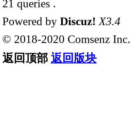
21 queries .
Powered by
Discuz!
X3.4
© 2018-2020 Comsenz Inc.
返回顶部
返回版块