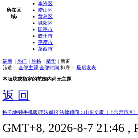
李沧区
所在区
崂山区
域:
黄岛区
城阳区
即墨市
胶州市
平度市
莱西市
最新
|
热门
|
热帖
|
精华
|
新窗
筛选：
全部主题
全部时间
排序：
最后发表
本版块或指定的范围内尚无主题
返 回
帖子地图
|
手机版
|
违法举报
|
法律顾问：山东文康（上合示范区）
GMT+8, 2026-8-7 21:46
, 