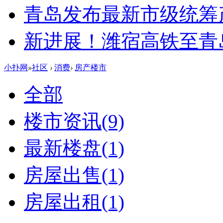
青岛发布最新市级统筹
新进展！潍宿高铁至青
小扑网
»
社区
›
消费
›
房产楼市
全部
楼市资讯
(9)
最新楼盘
(1)
房屋出售
(1)
房屋出租
(1)