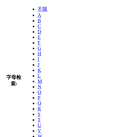
不限
A
B
C
D
E
F
G
H
I
J
K
L
字母检
M
索:
N
O
P
Q
R
S
T
U
V
W