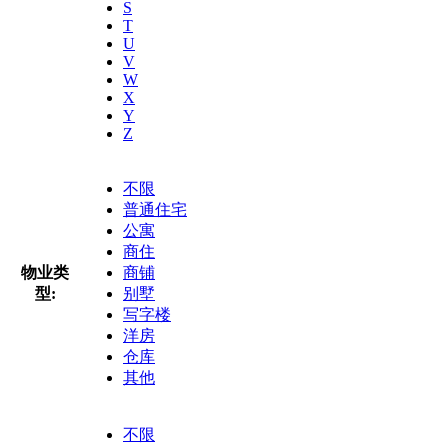
S
T
U
V
W
X
Y
Z
不限
普通住宅
公寓
商住
物业类
商铺
型:
别墅
写字楼
洋房
仓库
其他
不限