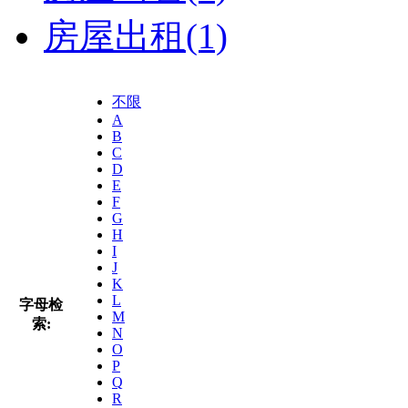
房屋出租
(1)
不限
A
B
C
D
E
F
G
H
I
J
K
L
字母检
M
索:
N
O
P
Q
R