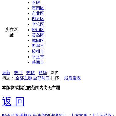
不限
市南区
市北区
四方区
李沧区
所在区
崂山区
域:
黄岛区
城阳区
即墨市
胶州市
平度市
莱西市
最新
|
热门
|
热帖
|
精华
|
新窗
筛选：
全部主题
全部时间
排序：
最后发表
本版块或指定的范围内尚无主题
返 回
帖子地图
|
手机版
|
违法举报
|
法律顾问：山东文康（上合示范区）