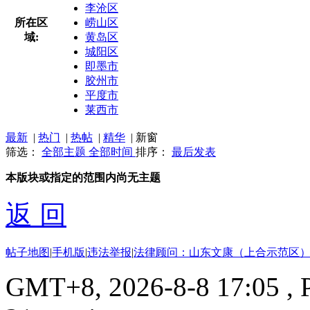
李沧区
所在区
崂山区
域:
黄岛区
城阳区
即墨市
胶州市
平度市
莱西市
最新
|
热门
|
热帖
|
精华
|
新窗
筛选：
全部主题
全部时间
排序：
最后发表
本版块或指定的范围内尚无主题
返 回
帖子地图
|
手机版
|
违法举报
|
法律顾问：山东文康（上合示范区）
GMT+8, 2026-8-8 17:05
, 