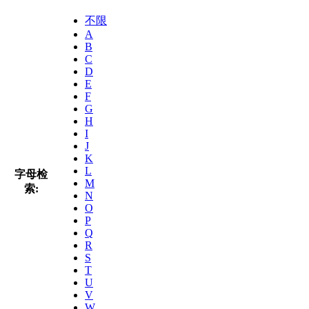
不限
A
B
C
D
E
F
G
H
I
J
K
L
字母检
M
索:
N
O
P
Q
R
S
T
U
V
W