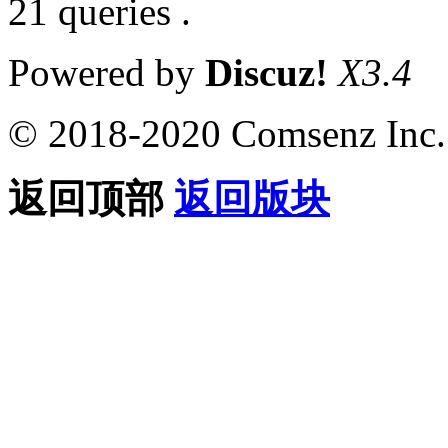
21 queries .
Powered by
Discuz!
X3.4
© 2018-2020 Comsenz Inc.
返回顶部
返回版块