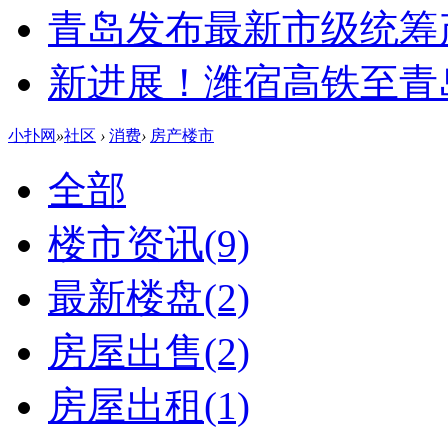
青岛发布最新市级统筹
新进展！潍宿高铁至青
小扑网
»
社区
›
消费
›
房产楼市
全部
楼市资讯
(9)
最新楼盘
(2)
房屋出售
(2)
房屋出租
(1)