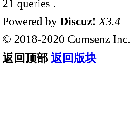
21 queries .
Powered by
Discuz!
X3.4
© 2018-2020 Comsenz Inc.
返回顶部
返回版块