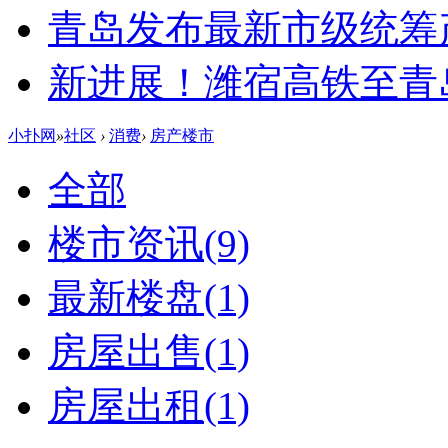
青岛发布最新市级统筹
新进展！潍宿高铁至青
小扑网
»
社区
›
消费
›
房产楼市
全部
楼市资讯
(9)
最新楼盘
(1)
房屋出售
(1)
房屋出租
(1)