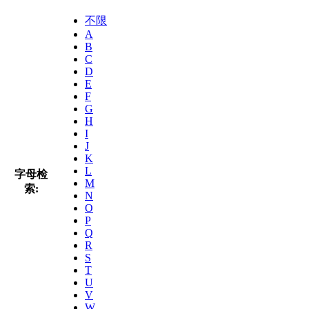
不限
A
B
C
D
E
F
G
H
I
J
K
L
字母检
M
索:
N
O
P
Q
R
S
T
U
V
W