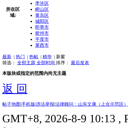
李沧区
所在区
崂山区
域:
黄岛区
城阳区
即墨市
胶州市
平度市
莱西市
最新
|
热门
|
热帖
|
精华
|
新窗
筛选：
全部主题
全部时间
排序：
最后发表
本版块或指定的范围内尚无主题
返 回
帖子地图
|
手机版
|
违法举报
|
法律顾问：山东文康（上合示范区）
GMT+8, 2026-8-9 10:13
, 