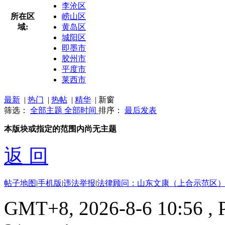
李沧区
所在区
崂山区
域:
黄岛区
城阳区
即墨市
胶州市
平度市
莱西市
最新
|
热门
|
热帖
|
精华
|
新窗
筛选：
全部主题
全部时间
排序：
最后发表
本版块或指定的范围内尚无主题
返 回
帖子地图
|
手机版
|
违法举报
|
法律顾问：山东文康（上合示范区）
GMT+8, 2026-8-6 10:56
, 