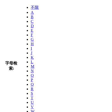
不限
A
B
C
D
E
F
G
H
I
J
K
L
字母检
M
索:
N
O
P
Q
R
S
T
U
V
W