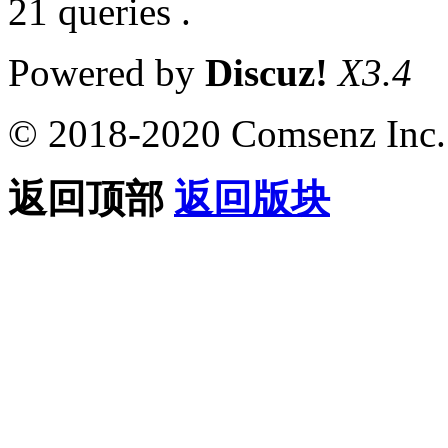
21 queries .
Powered by
Discuz!
X3.4
© 2018-2020 Comsenz Inc.
返回顶部
返回版块