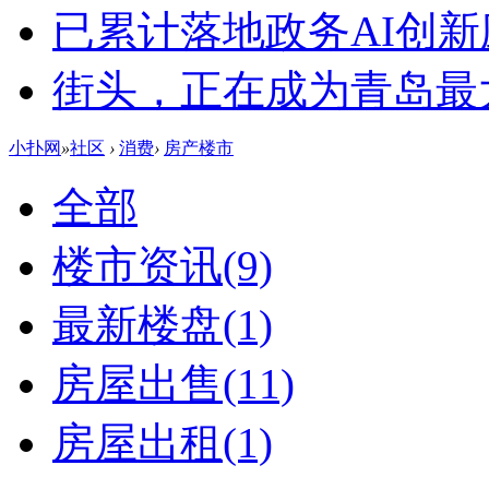
已累计落地政务AI创新
街头，正在成为青岛最大
小扑网
»
社区
›
消费
›
房产楼市
全部
楼市资讯
(9)
最新楼盘
(1)
房屋出售
(11)
房屋出租
(1)