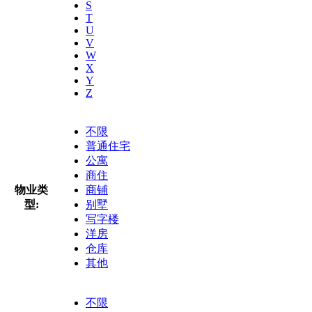
S
T
U
V
W
X
Y
Z
不限
普通住宅
公寓
商住
物业类
商铺
型:
别墅
写字楼
洋房
仓库
其他
不限