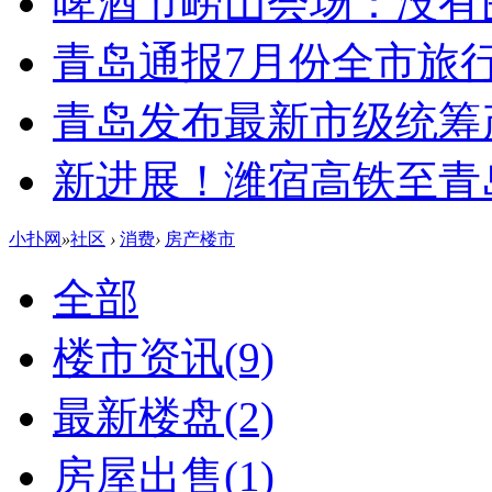
啤酒节崂山会场：没有
青岛通报7月份全市旅
青岛发布最新市级统筹
新进展！潍宿高铁至青
小扑网
»
社区
›
消费
›
房产楼市
全部
楼市资讯
(9)
最新楼盘
(2)
房屋出售
(1)