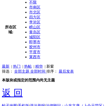
不限
市南区
市北区
四方区
李沧区
所在区
崂山区
域:
黄岛区
城阳区
即墨市
胶州市
平度市
莱西市
最新
|
热门
|
热帖
|
精华
|
新窗
筛选：
全部主题
全部时间
排序：
最后发表
本版块或指定的范围内尚无主题
返 回
帖子地图
|
手机版
|
违法举报
|
法律顾问：山东文康（上合示范区）