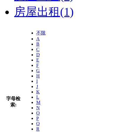
房屋出租
(1)
不限
A
B
C
D
E
F
G
H
I
J
K
L
字母检
M
索:
N
O
P
Q
R