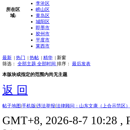
李沧区
所在区
崂山区
域:
黄岛区
城阳区
即墨市
胶州市
平度市
莱西市
最新
|
热门
|
热帖
|
精华
|
新窗
筛选：
全部主题
全部时间
排序：
最后发表
本版块或指定的范围内尚无主题
返 回
帖子地图
|
手机版
|
违法举报
|
法律顾问：山东文康（上合示范区）
GMT+8, 2026-8-7 10:28
, 