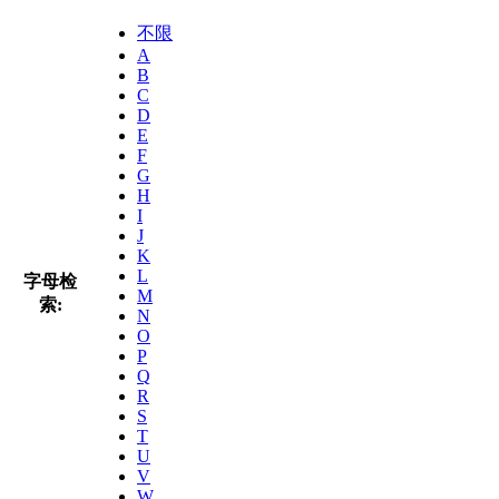
不限
A
B
C
D
E
F
G
H
I
J
K
L
字母检
M
索:
N
O
P
Q
R
S
T
U
V
W