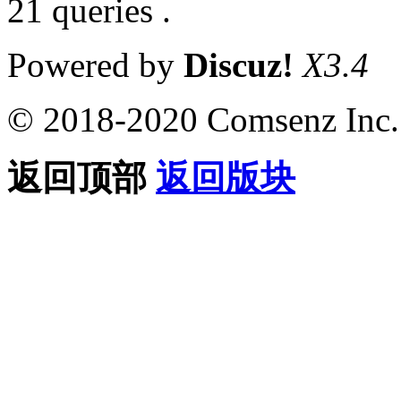
21 queries .
Powered by
Discuz!
X3.4
© 2018-2020 Comsenz Inc.
返回顶部
返回版块