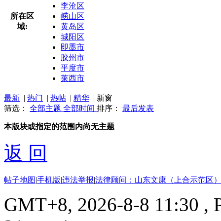
李沧区
所在区
崂山区
域:
黄岛区
城阳区
即墨市
胶州市
平度市
莱西市
最新
|
热门
|
热帖
|
精华
|
新窗
筛选：
全部主题
全部时间
排序：
最后发表
本版块或指定的范围内尚无主题
返 回
帖子地图
|
手机版
|
违法举报
|
法律顾问：山东文康（上合示范区）
GMT+8, 2026-8-8 11:30
, 