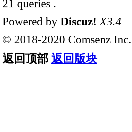
21 queries .
Powered by
Discuz!
X3.4
© 2018-2020 Comsenz Inc.
返回顶部
返回版块