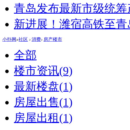
青岛发布最新市级统筹
新进展！潍宿高铁至青
小扑网
»
社区
›
消费
›
房产楼市
全部
楼市资讯
(9)
最新楼盘
(1)
房屋出售
(1)
房屋出租
(1)