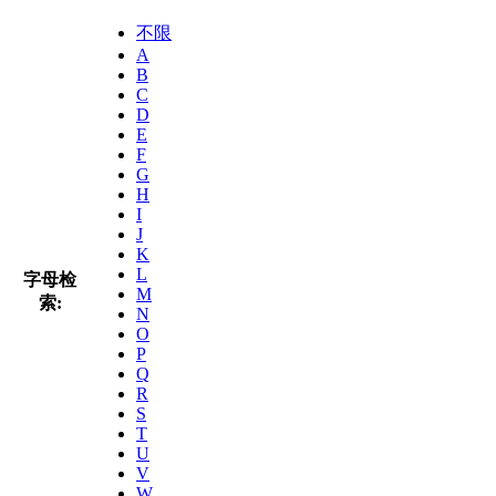
不限
A
B
C
D
E
F
G
H
I
J
K
L
字母检
M
索:
N
O
P
Q
R
S
T
U
V
W