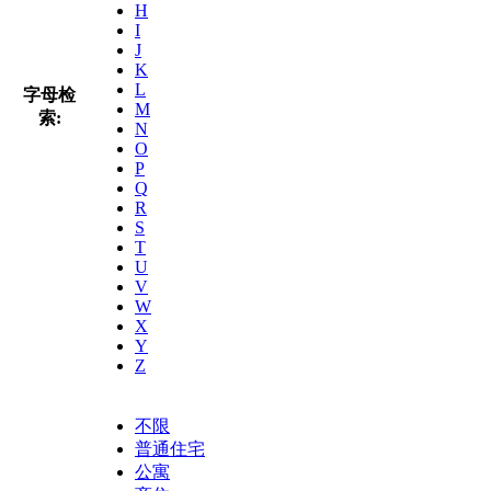
H
I
J
K
L
字母检
M
索:
N
O
P
Q
R
S
T
U
V
W
X
Y
Z
不限
普通住宅
公寓