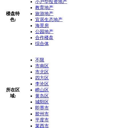
小户型投资地产
教育地产
楼盘特
旅游地产
色:
宜居生态地产
海景房
公园地产
合作楼盘
综合体
不限
市南区
市北区
四方区
李沧区
所在区
崂山区
域:
黄岛区
城阳区
即墨市
胶州市
平度市
莱西市