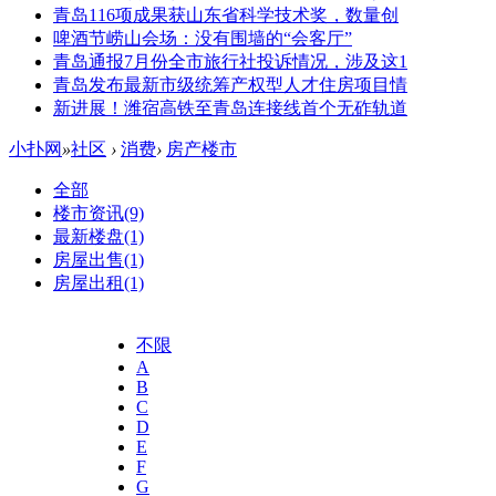
青岛116项成果获山东省科学技术奖，数量创
啤酒节崂山会场：没有围墙的“会客厅”
青岛通报7月份全市旅行社投诉情况，涉及这1
青岛发布最新市级统筹产权型人才住房项目情
新进展！潍宿高铁至青岛连接线首个无砟轨道
小扑网
»
社区
›
消费
›
房产楼市
全部
楼市资讯
(9)
最新楼盘
(1)
房屋出售
(1)
房屋出租
(1)
不限
A
B
C
D
E
F
G