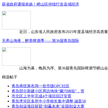
获省政府通报表扬！崂山区持续打造县域经济
近日，山东省人民政府发布2025年度县域经济高质量发
无界山海夜，醉美啤酒季——第36届青岛国际
山海为幕，晚风为序。第36届青岛国际啤酒节崂山会场，
精选帖子
青岛将统筹布局一批市级OPC社区
青岛部分新建小区周边地块“藏污纳垢”，管
市北区上半年完成4个项目回迁安置
青岛李沧区多所中小学校长集中调整 涵盖58
青岛创业项目斩获“创赢未来”全国创业大赛