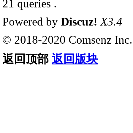
21 queries .
Powered by
Discuz!
X3.4
© 2018-2020 Comsenz Inc.
返回顶部
返回版块