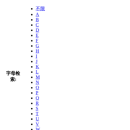
不限
A
B
C
D
E
F
G
H
I
J
K
L
字母检
M
索:
N
O
P
Q
R
S
T
U
V
W