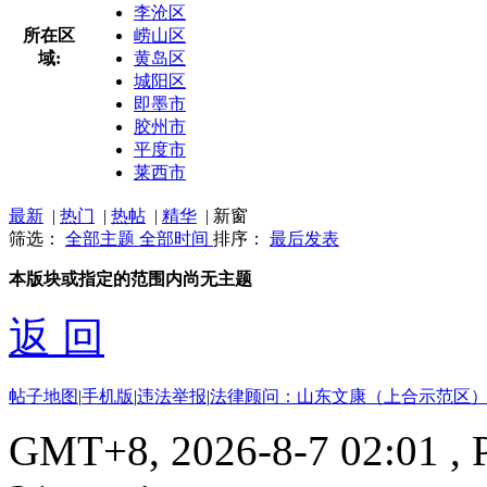
李沧区
所在区
崂山区
域:
黄岛区
城阳区
即墨市
胶州市
平度市
莱西市
最新
|
热门
|
热帖
|
精华
|
新窗
筛选：
全部主题
全部时间
排序：
最后发表
本版块或指定的范围内尚无主题
返 回
帖子地图
|
手机版
|
违法举报
|
法律顾问：山东文康（上合示范区）
GMT+8, 2026-8-7 02:01
, 