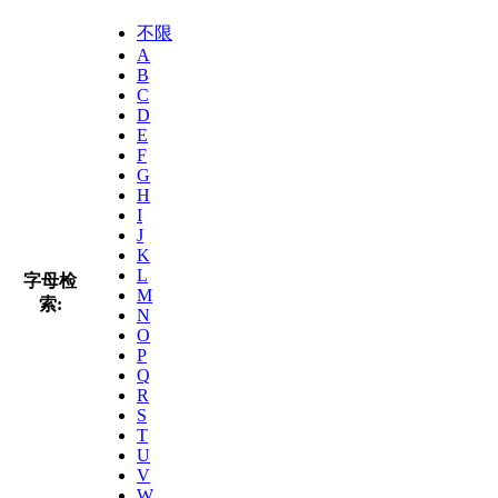
不限
A
B
C
D
E
F
G
H
I
J
K
L
字母检
M
索:
N
O
P
Q
R
S
T
U
V
W