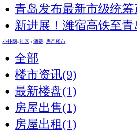
青岛发布最新市级统筹
新进展！潍宿高铁至青
小扑网
»
社区
›
消费
›
房产楼市
全部
楼市资讯
(9)
最新楼盘
(1)
房屋出售
(1)
房屋出租
(1)