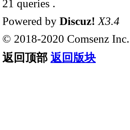
21 queries .
Powered by
Discuz!
X3.4
© 2018-2020 Comsenz Inc.
返回顶部
返回版块