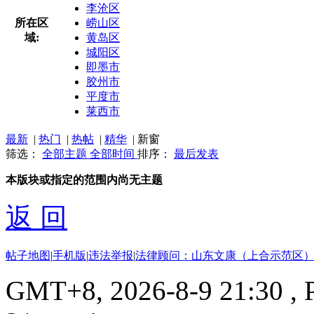
李沧区
所在区
崂山区
域:
黄岛区
城阳区
即墨市
胶州市
平度市
莱西市
最新
|
热门
|
热帖
|
精华
|
新窗
筛选：
全部主题
全部时间
排序：
最后发表
本版块或指定的范围内尚无主题
返 回
帖子地图
|
手机版
|
违法举报
|
法律顾问：山东文康（上合示范区）
GMT+8, 2026-8-9 21:30
, 