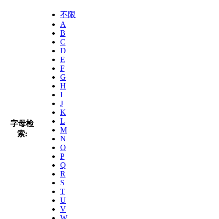
不限
A
B
C
D
E
F
G
H
I
J
K
L
字母检
M
索:
N
O
P
Q
R
S
T
U
V
W