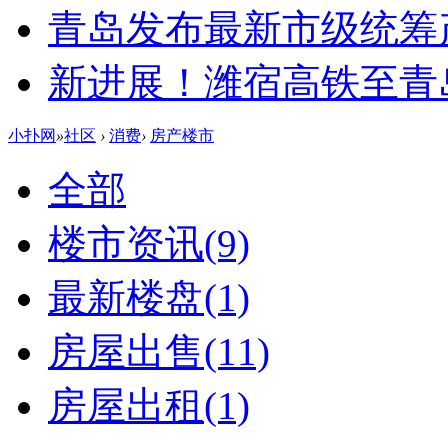
青岛发布最新市级统筹
新进展！潍宿高铁至青
小扑网
»
社区
›
消费
›
房产楼市
全部
楼市资讯
(9)
最新楼盘
(1)
房屋出售
(11)
房屋出租
(1)