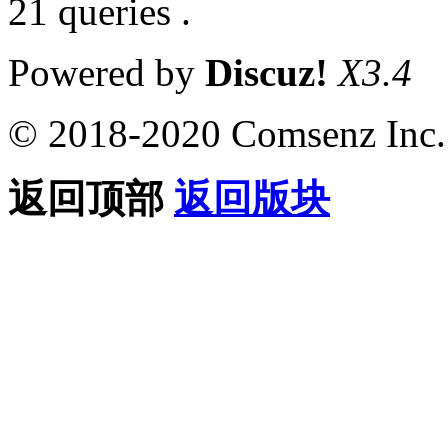
21 queries .
Powered by
Discuz!
X3.4
© 2018-2020 Comsenz Inc.
返回顶部
返回版块