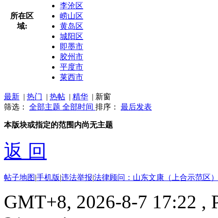
李沧区
所在区
崂山区
域:
黄岛区
城阳区
即墨市
胶州市
平度市
莱西市
最新
|
热门
|
热帖
|
精华
|
新窗
筛选：
全部主题
全部时间
排序：
最后发表
本版块或指定的范围内尚无主题
返 回
帖子地图
|
手机版
|
违法举报
|
法律顾问：山东文康（上合示范区）
GMT+8, 2026-8-7 17:22
, 