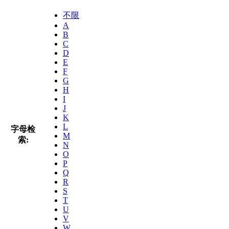
不限
A
B
C
D
E
F
G
H
I
J
K
L
字母检
M
索:
N
O
P
Q
R
S
T
U
V
W