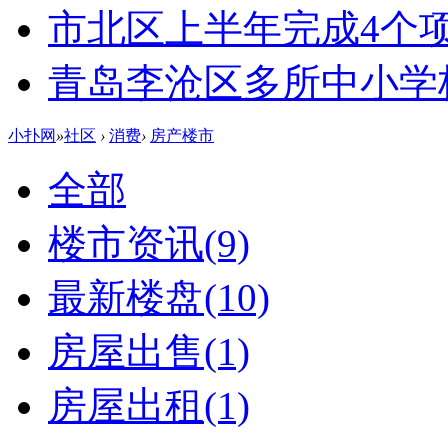
市北区上半年完成4个
青岛李沧区多所中小学校
小扑网
»
社区
›
消费
›
房产楼市
全部
楼市资讯
(9)
最新楼盘
(10)
房屋出售
(1)
房屋出租
(1)