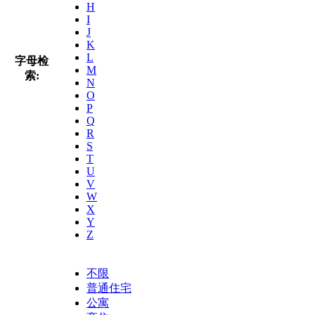
H
I
J
K
L
字母检
M
索:
N
O
P
Q
R
S
T
U
V
W
X
Y
Z
不限
普通住宅
公寓