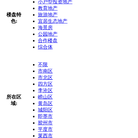
小户型投资地产
教育地产
楼盘特
旅游地产
色:
宜居生态地产
海景房
公园地产
合作楼盘
综合体
不限
市南区
市北区
四方区
李沧区
所在区
崂山区
域:
黄岛区
城阳区
即墨市
胶州市
平度市
莱西市