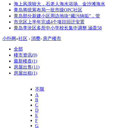
海上风浪较大，石老人海水浴场、金沙滩海水
青岛将统筹布局一批市级OPC社区
青岛部分新建小区周边地块“藏污纳垢”，管
市北区上半年完成4个项目回迁安置
青岛李沧区多所中小学校长集中调整 涵盖58
小扑网
»
社区
›
消费
›
房产楼市
全部
楼市资讯
(9)
最新楼盘
(1)
房屋出售
(11)
房屋出租
(1)
不限
A
B
C
D
E
F
G