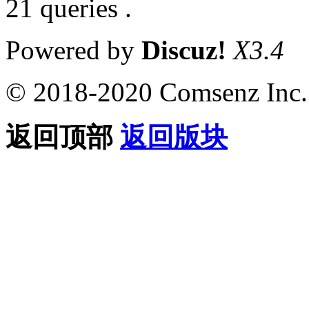
21 queries .
Powered by
Discuz!
X3.4
© 2018-2020 Comsenz Inc.
返回顶部
返回版块