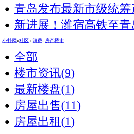
青岛发布最新市级统筹
新进展！潍宿高铁至青
小扑网
»
社区
›
消费
›
房产楼市
全部
楼市资讯
(9)
最新楼盘
(1)
房屋出售
(11)
房屋出租
(1)