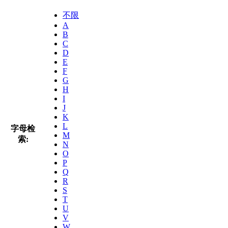
不限
A
B
C
D
E
F
G
H
I
J
K
L
字母检
M
索:
N
O
P
Q
R
S
T
U
V
W