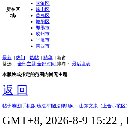
李沧区
所在区
崂山区
域:
黄岛区
城阳区
即墨市
胶州市
平度市
莱西市
最新
|
热门
|
热帖
|
精华
|
新窗
筛选：
全部主题
全部时间
排序：
最后发表
本版块或指定的范围内尚无主题
返 回
帖子地图
|
手机版
|
违法举报
|
法律顾问：山东文康（上合示范区）
GMT+8, 2026-8-9 15:22
, 