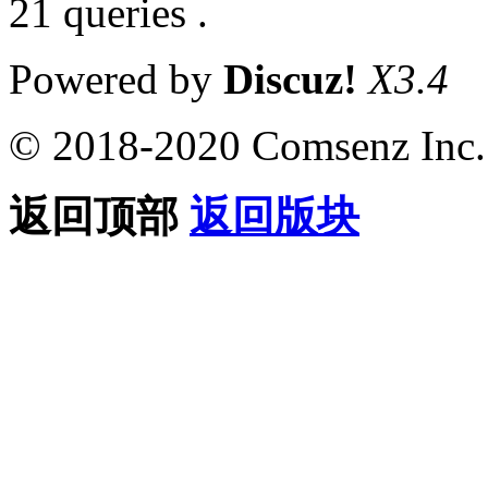
21 queries .
Powered by
Discuz!
X3.4
© 2018-2020 Comsenz Inc.
返回顶部
返回版块